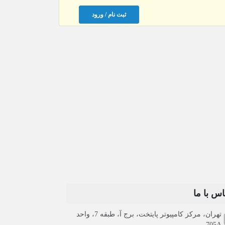
ثبت نام / ورود
اس با ما
تهران، مرکز کامپیوتر پایتخت، برج آ، طبقه 7، واحد
705A