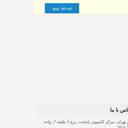
ثبت نام / ورود
اس با ما
تهران، مرکز کامپیوتر پایتخت، برج آ، طبقه 7، واحد
705A